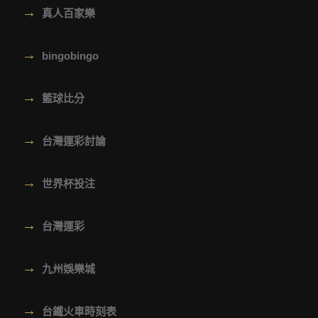
→
真人百家樂
→
bingobingo
→
籃球比分
→
台灣運彩討論
→
世界杯投注
→
台灣運彩
→
九州娛樂城
→
台鐵火車時刻表