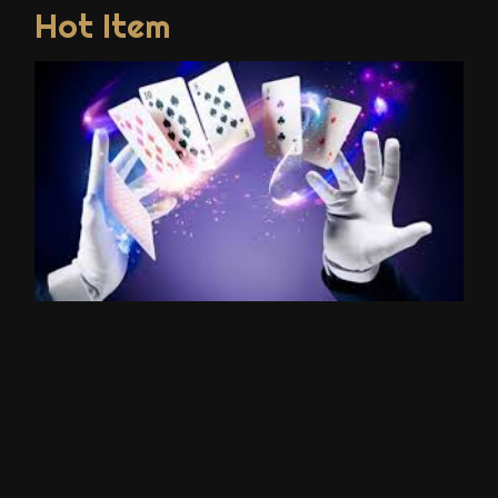
Hot Item