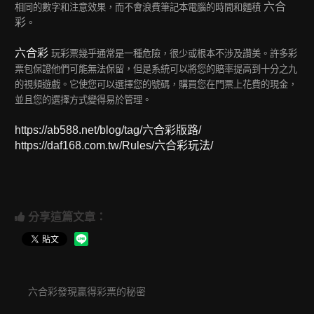
六合
相同的數字和注意效果，而不會浪費筆記本電腦的時間和麵積
彩
。
六合彩
玩彩票幾乎通常是一種危險，很少或根本不涉及讚美。許多彩
票包保證他們可能無法保留，但是系統可以將您的賠率提高到十分之九
的視頻遊戲。它使您可以選擇您的號碼，購買您在門票上花費的現金，
並且您的選擇方式變得易於管理。
https://ab588.net/blog/tag/六合彩版路/
https://daf168.com.tw/Rules/六合彩玩法/
分享這篇文章：
六合彩發現贏得彩票的秘密