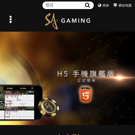
简体
網站地圖