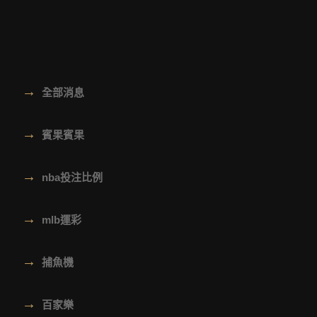
→
全部消息
→
賓果賓果
→
nba投注比例
→
mlb運彩
→
捕魚機
→
百家樂