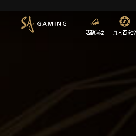
活動消息
真人百家