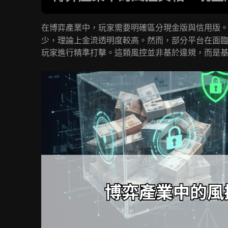
在博弈產業中，玩家需要明確區分現金版與信用版
少，理論上金流透明度較高。然而，部分平台在面
玩家進行精準打擊。這類風控並非基於違規，而是