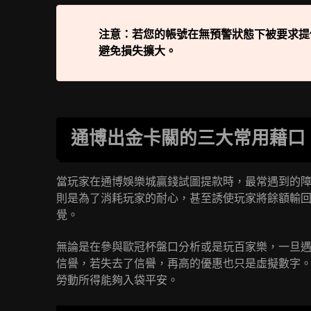
注意：若您的帳號在無預警狀態下被要求提
避免損失擴大。
通博出金卡關的三大常用藉口
當玩家在通博娛樂城贏錢試圖提款時，最常遇到的
則是為了消耗玩家的耐心，甚至誘使玩家將餘額輸
覺。
無論是在參與歐冠杯盤口分析或是玩百家樂，一旦
信譽，若失去了信譽，再高的優惠也只是虛擬數字
勞動所得能夠入袋平安。