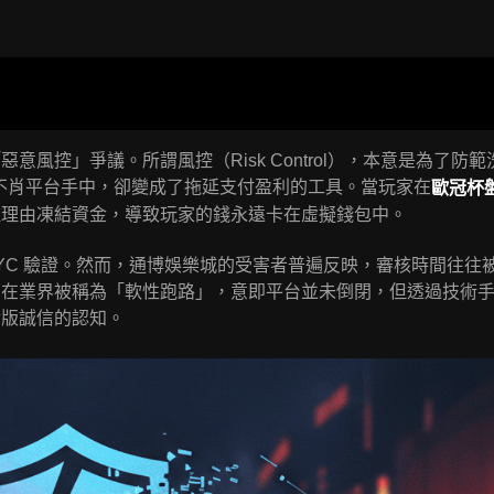
風控」爭議。所謂風控（Risk Control），本意是為了防範
，但在部分不肖平台手中，卻變成了拖延支付盈利的工具。當玩家在
歐冠杯
種理由凍結資金，導致玩家的錢永遠卡在虛擬錢包中。
KYC 驗證。然而，通博娛樂城的受害者普遍反映，審核時間往往
為在業界被稱為「軟性跑路」，意即平台並未倒閉，但透過技術
金版誠信的認知。