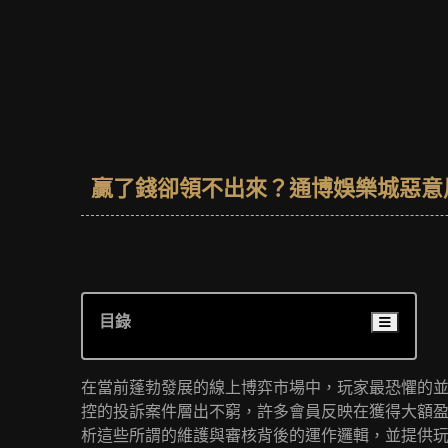
贏了錢卻領不出來？通博娛樂城惡意
目錄
在當前蓬勃發展的線上博弈市場中，玩家最恐懼的
控的投訴案件層出不窮，許多會員反映在獲得大額
析這些所謂的維護與審核背後的運作邏輯，並提供