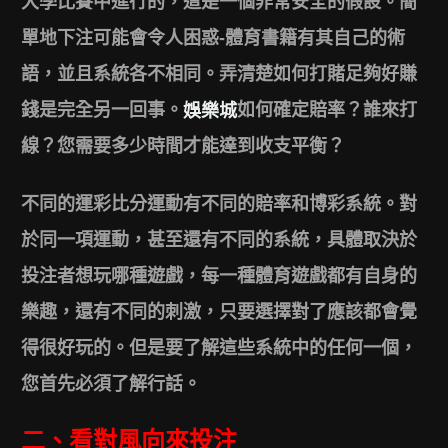
大學比賽中進行的，這是一個非常安全的假設。簡
單地下注可能會令人困惑-體育書籍有其自己的術
語，並且系統各不相同。弄清楚如何打賭足夠好賺
錢是完全另一回事。
如何確定賠率？誰來打
娛樂城
線？您需要多少時間才能達到收支平衡？
不同的運彩比分運動有不同的賠率和博彩系統。對
於同一項運動，甚至還有不同的系統，具體取決於
投注者想玩哪種遊戲，每一種體育遊戲都有自身的
樂趣，還有不同的刺激，只要選擇對了應該都會覺
得很好玩的。但是要了解這些系統中的任何一個，
您首先必須了解行話。
二、看對風向來投注