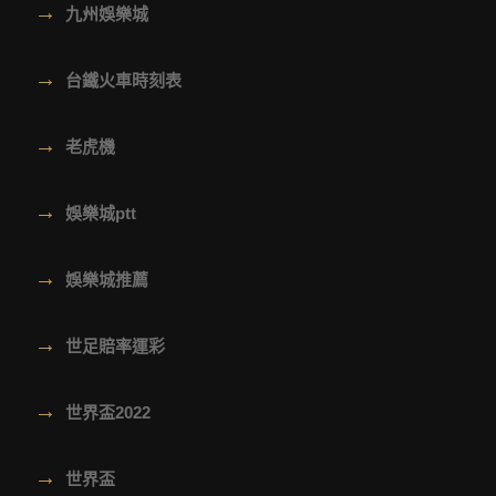
→
九州娛樂城
→
台鐵火車時刻表
→
老虎機
→
娛樂城ptt
→
娛樂城推薦
→
世足賠率運彩
→
世界盃2022
→
世界盃