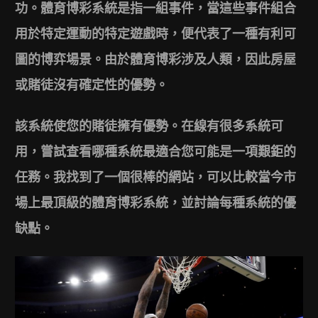
功。體育博彩系統是指一組事件，當這些事件組合
用於特定運動的特定遊戲時，便代表了一種有利可
圖的博弈場景。由於體育博彩涉及人類，因此房屋
或賭徒沒有確定性的優勢。
該系統使您的賭徒擁有優勢。在線有很多系統可
用，嘗試查看哪種系統最適合您可能是一項艱鉅的
任務。我找到了一個很棒的網站，可以比較當今市
場上最頂級的體育博彩系統，並討論每種系統的優
缺點。