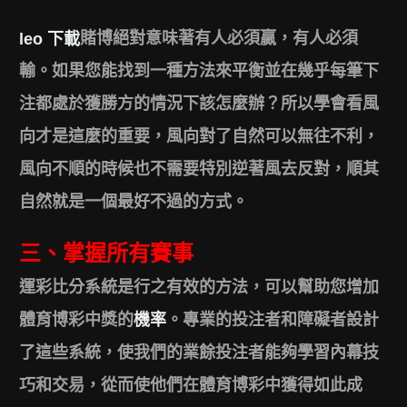
賭博絕對意味著有人必須贏，有人必須
leo 下載
輸。如果您能找到一種方法來平衡並在幾乎每筆下
注都處於獲勝方的情況下該怎麼辦？所以學會看風
向才是這麼的重要，風向對了自然可以無往不利，
風向不順的時候也不需要特別逆著風去反對，順其
自然就是一個最好不過的方式。
三、掌握所有賽事
運彩比分系統是行之有效的方法，可以幫助您增加
體育博彩中獎的
機率
。專業的投注者和障礙者設計
了這些系統，使我們的業餘投注者能夠學習內幕技
巧和交易，從而使他們在體育博彩中獲得如此成