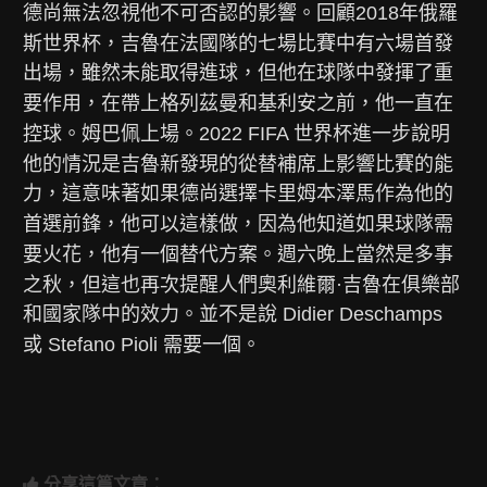
德尚無法忽視他不可否認的影響。回顧2018年俄羅
斯世界杯，吉魯在法國隊的七場比賽中有六場首發
出場，雖然未能取得進球，但他在球隊中發揮了重
要作用，在帶上格列茲曼和基利安之前，他一直在
控球。姆巴佩上場。2022 FIFA 世界杯進一步說明
他的情況是吉魯新發現的從替補席上影響比賽的能
力，這意味著如果德尚選擇卡里姆本澤馬作為他的
首選前鋒，他可以這樣做，因為他知道如果球隊需
要火花，他有一個替代方案。週六晚上當然是多事
之秋，但這也再次提醒人們奧利維爾·吉魯在俱樂部
和國家隊中的效力。並不是說 Didier Deschamps
或 Stefano Pioli 需要一個。
分享這篇文章：