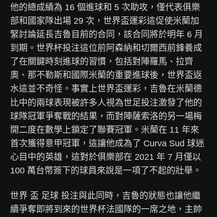
他的總成績為 16 個進球和 5 次助攻，僅代表俱樂
部和國家隊出場 29 次，
世界盃運彩
這促使米蘭加
緊討論延長吉魯目前的合同，該合同將於明年 6 月
到期。
世界杯投注
這位前阿森納和切爾西前鋒養成
了在關鍵時刻進球的習慣，包括對陣羅馬、拉齊
奧、那不勒斯和國際米蘭的重要進球後，世界盃返
水這並不奇怪。事實上世界盃運彩，吉魯在米蘭德
比中的兩球表現被許多人視為世足投注激發了他的
球隊冠軍爭奪戰的結果，而對陣薩索洛的另一場梅
開二度在數學上鎖定了聯賽冠軍。米蘭在 11 年來
首次獲得意甲冠軍，這讓他成為了 Curva Sud 球迷
心目中的英雄，這對於俱樂部在 2021 年 7 月僅以
100 萬台幣簽下的球員來說是一項了不起的壯舉。
世界 盃 足球 投注與此同時，吉魯的狀態也讓他繼
續爭奪即將到來的世界杯法國隊的一席之地，主帥