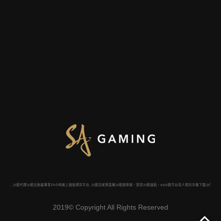
拉霸機, 沙龍代理沙龍註册最專業24小時線上儲值博奕平台, 沙龍百家樂直屬沙龍娛樂城，提供沙龍儲值，sa沙龍平台真人視訊手機下載沙龍百家樂
2019© Copyright All Rights Reserved