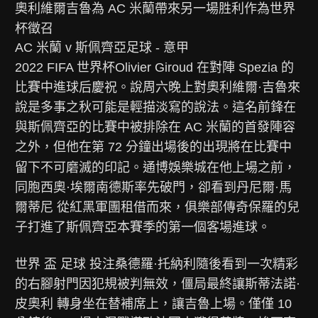
奧利維爾吉魯為 AC 米蘭帶來另一場胜利作為世界
杯徵召
AC 米蘭 v 斯佩齊亞足球 - 意甲
2022 FIFA 世界杯
Olivier Giroud 在對陣 Spezia 的
比賽中進球后慶祝。說周六晚上對奧利維爾·吉魯來
說是多事之秋可能是輕描淡寫的說法。這名前鋒在
與斯佩齊亞的比賽中被排除在 AC 米蘭的首發陣容
之外，但他在第 72 分鐘出場後的出現將在比賽中
留下不可磨滅的印記。
通博娛樂城
在他上場之前，
同胞西奧·埃爾南德斯率先破門，卻看到丹尼爾·馬
爾蒂尼 從紅黑軍團租借而來，俱樂部傳奇保羅的兒
子打進了斯佩齊亞本賽季的第一個客場進球。
世界 盃 足球 投注桑德羅·托納利隨後看到一次精彩
的右腳射門因犯規被判無效，僵局最終讓斯蒂法諾·
皮奧利 轉身坐在替補席上，讓吉魯上場。僅僅 10