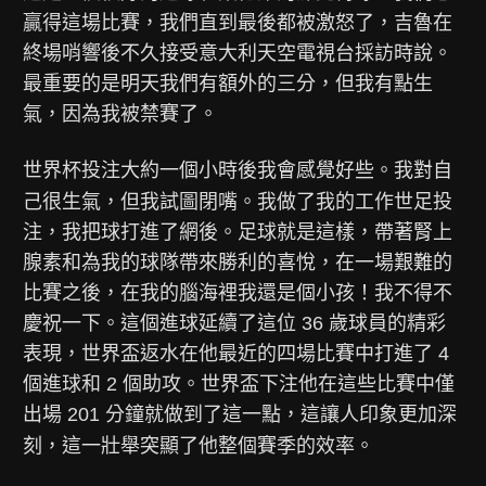
贏得這場比賽，我們直到最後都被激怒了，吉魯在
終場哨響後不久接受意大利天空電視台採訪時說。
最重要的是明天我們有額外的三分，但我有點生
氣，因為我被禁賽了。
世界杯投注大約一個小時後我會感覺好些。我對自
己很生氣，但我試圖閉嘴。我做了我的工作
世足投
注
，我把球打進了網後。足球就是這樣，帶著腎上
腺素和為我的球隊帶來勝利的喜悅，在一場艱難的
比賽之後，在我的腦海裡我還是個小孩！我不得不
慶祝一下。這個進球延續了這位 36 歲球員的精彩
表現，
世界盃返水
在他最近的四場比賽中打進了 4
個進球和 2 個助攻。世界盃下注他在這些比賽中僅
出場 201 分鐘就做到了這一點，這讓人印象更加深
刻，這一壯舉突顯了他整個賽季的效率。