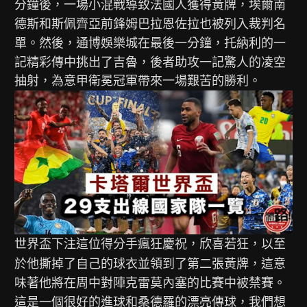
分鐘後，一場小混戰導致法國人獲得黃牌，埃爾南
德斯和斯佩齊亞前鋒姆巴拉恩佐拉也被列入裁判名
單。然後，通博娛樂城在最後一分鐘，托納利的一
記精彩傳中挑出了吉魯，後者助攻一記驚人的凌空
抽射，為意甲衛冕冠軍帶來一場艱苦的勝利。
世界盃下注
這位得分手瘋狂慶祝，欣喜若狂，以至
於他撕掉了自己的球衣並領到了第二張黃牌，這意
味著他將在周中對陣克雷莫內塞的比賽中被禁賽。
這是一個很好的進球和桑德羅的漂亮傳球，我們想