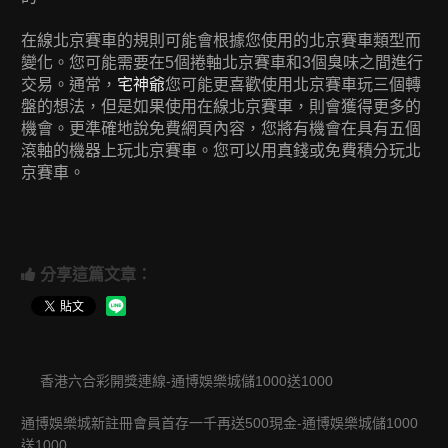
在線北京賽車的規則可能會根據您使用的北京賽車類型而
變化。您可能需要在5個捲軸北京賽車和3個臭味之間進行
交易。通常，
宅神爺
您可能更喜歡使用北京賽車玩三個轉
盤的想法，但是如果使用在線北京賽車，則會獲得更多的
機會。更準確地說免費網頁內容，您將有機會在具有五個
滾軸的機器上玩北京賽車。您可以用真錢或免費積分玩北
京賽車。
分享這篇文章：
香港六合彩開獎連線-通博娛樂城儲1000送1000
通博娛樂城新註冊會員首存一千再送500現金-通博娛樂城儲1000
送1000