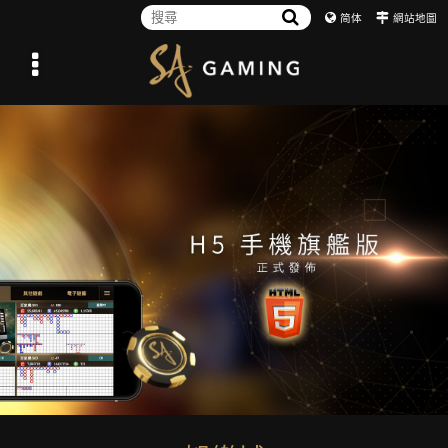
简体
網站地圖