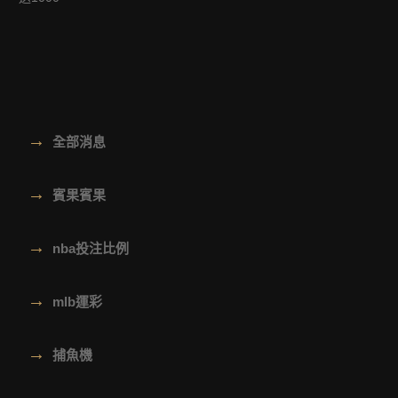
→
全部消息
→
賓果賓果
→
nba投注比例
→
mlb運彩
→
捕魚機