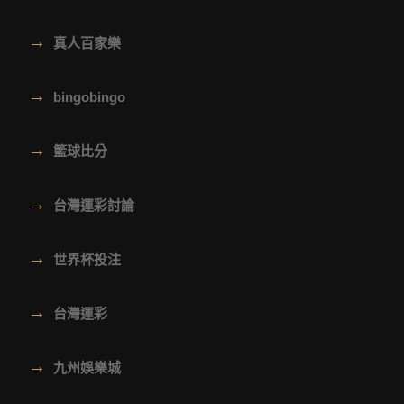
→
真人百家樂
→
bingobingo
→
籃球比分
→
台灣運彩討論
→
世界杯投注
→
台灣運彩
→
九州娛樂城