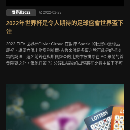
世界盃2022
2022-02-23
2022年世界杯是令人期待的足球盛會世界盃下
注
2022 FIFA 世界杯Olivier Giroud 在對陣 Spezia 的比賽中進球后
慶祝。說周六晚上對奧利維爾·吉魯來說是多事之秋可能是輕描淡
寫的說法。這名前鋒在與斯佩齊亞的比賽中被排除在 AC 米蘭的首
發陣容之外，但他在第 72 分鐘出場後的出現將在比賽中留下不可
磨滅的印記。通博娛樂城在他上場之前，同胞西奧·埃爾南德斯率
先破門，卻看到丹尼爾·馬爾蒂尼 從紅黑軍團租借而來，俱樂部傳
奇保羅的兒子打進了斯佩齊亞本賽季的第一個客場進球。