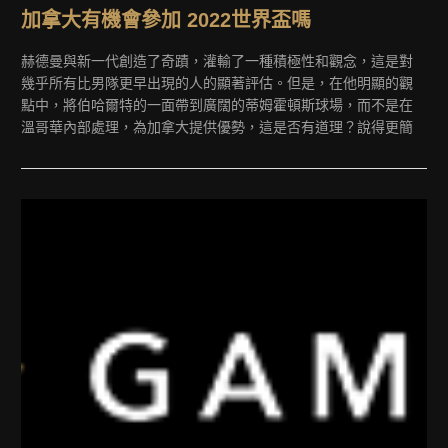
加拿大有機會參加 2022世界盃嗎
赫德曼與新一代創造了奇蹟，灌輸了一種積極性和觀念，這是對
幾乎所有比男隊更早出現的人的顯著評估。但是，在他明顯的觀
點中，將伯哈爾特的一面帶到廣闊的蒂姆霍頓斯球場，而不是在
溫哥華內部處理，為加拿大提供優勢，這是否有道理？說得更簡
單……一流的北方白人還是一流的白人謊言？