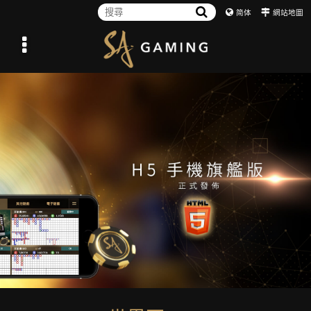
简体
網站地圖