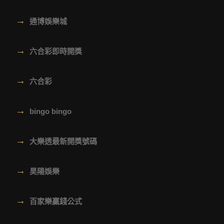
→
通博娛樂城
→
六合彩即時開獎
→
六合彩
→
bingo bingo
→
大樂透最新開獎號碼
→
昊陽娛樂
→
百家樂贏錢公式