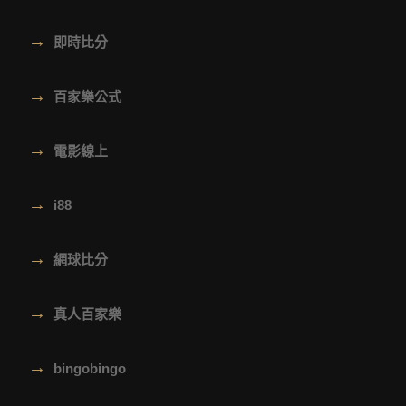
→
即時比分
→
百家樂公式
→
電影線上
→
i88
→
網球比分
→
真人百家樂
→
bingobingo