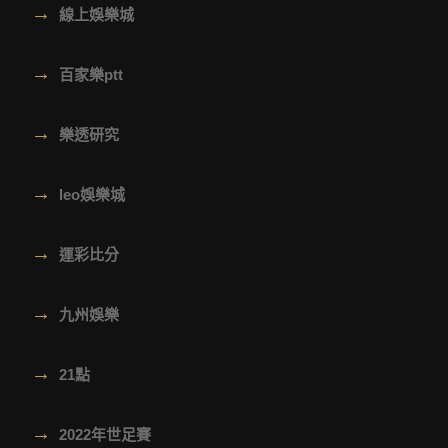
→
線上娛樂城
→
百家樂ptt
→
樂透研究
→
leo娛樂城
→
運彩比分
→
九州娛樂
→
21點
→
2022年世足賽