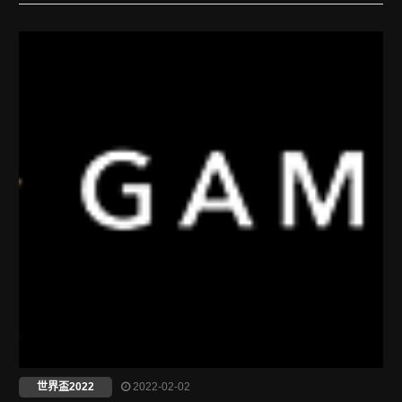
世界盃2022
2022-02-02