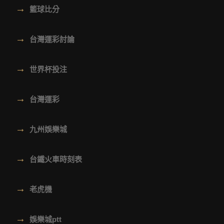
→
籃球比分
→
台灣運彩討論
→
世界杯投注
→
台灣運彩
→
九州娛樂城
→
台鐵火車時刻表
→
老虎機
→
娛樂城ptt