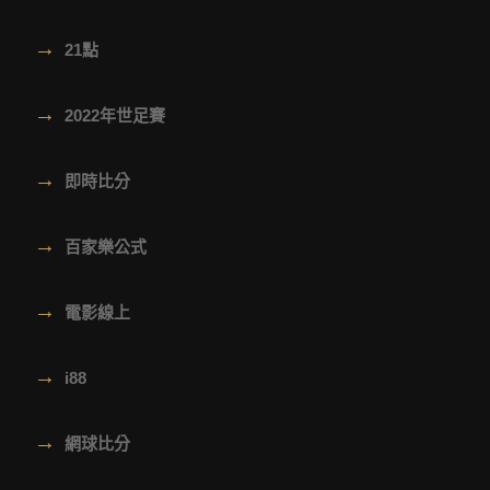
→
21點
→
2022年世足賽
→
即時比分
→
百家樂公式
→
電影線上
→
i88
→
網球比分