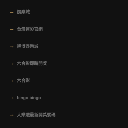
→
娛樂城
→
台灣運彩官網
→
通博娛樂城
→
六合彩即時開獎
→
六合彩
→
bingo bingo
→
大樂透最新開獎號碼