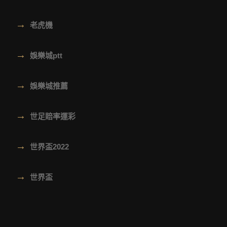
→
老虎機
→
娛樂城ptt
→
娛樂城推薦
→
世足賠率運彩
→
世界盃2022
→
世界盃