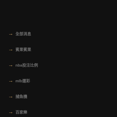
→
全部消息
→
賓果賓果
→
nba投注比例
→
mlb運彩
→
捕魚機
→
百家樂