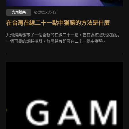
九州娛樂
2021-10-12
在台灣在線二十一點中獲勝的方法是什麼
九州娛樂發布了一個全新的在線二十一點，旨在為遊戲玩家提供
一個可靠的爐膛機器，無需算牌即可在二十一點中獲勝。