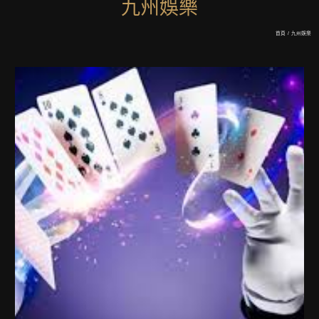
九州娛樂
首頁
/
九州娛樂