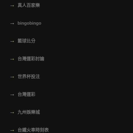
→
真人百家樂
→
bingobingo
→
籃球比分
→
台灣運彩討論
→
世界杯投注
→
台灣運彩
→
九州娛樂城
→
台鐵火車時刻表