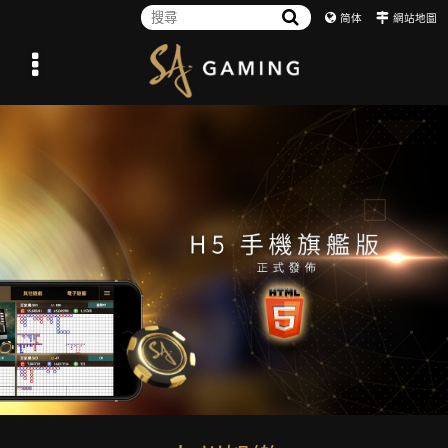
简体
網站地圖