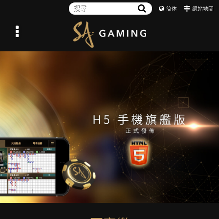
简体
網站地圖