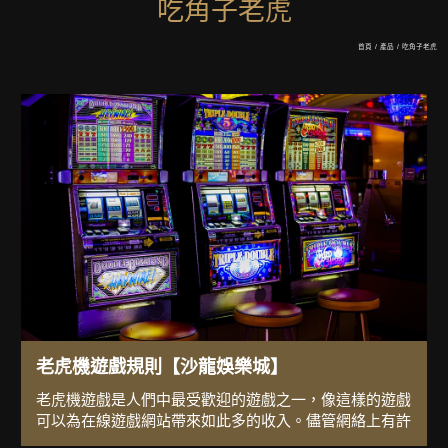
吃角子老虎
首頁
/
產品
/
吃角子老虎
老虎機遊戲規則【沙龍娛樂城】
老虎機遊戲是人們中最受歡迎的遊戲之一，像這樣的遊戲
可以為在線遊戲網站帶來如此多的收入。儘管網絡上有許
多賭場遊戲，但在吸引大量發燒友方面，這是最傑出的遊