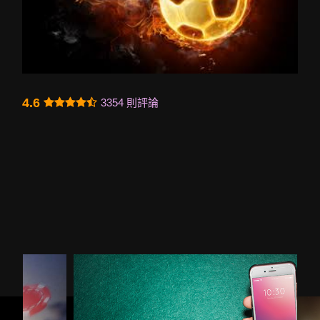
4.6
3354 則評論