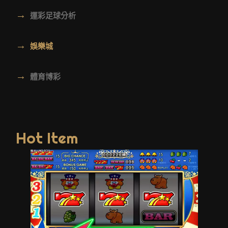
→
運彩足球分析
→
娛樂城
→
體育博彩
Hot Item