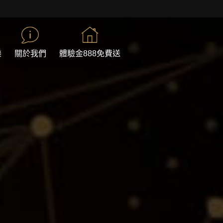
樂
關於我們
體驗金888免費送