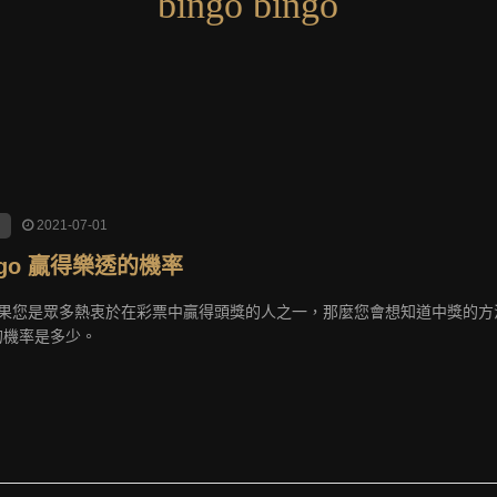
bingo bingo
2021-07-01
bingo 贏得樂透的機率
ingo 如果您是眾多熱衷於在彩票中贏得頭獎的人之一，那麼您會想知道中獎的
的機率是多少。