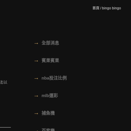
首頁
/
bingo bingo
→
全部消息
→
賓果賓果
→
nba投注比例
方法以
→
mlb運彩
→
捕魚機
→
百家樂