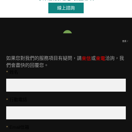
線上諮詢
首頁
/
如果您對我們的服務項目有疑問，請
或
洽詢，我
來信
來電
們會盡快的回覆您。
姓名
*
行動電話
*
Email信箱
*