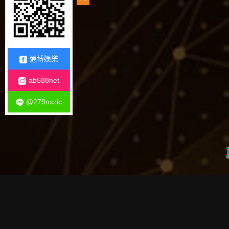
通博娛樂
ab588net
@279nxzic